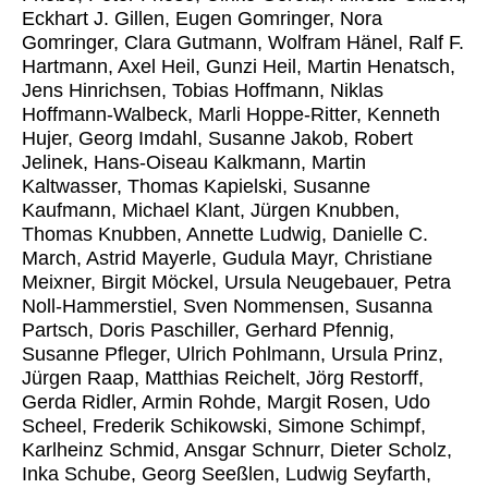
Eckhart J. Gillen, Eugen Gomringer, Nora
Gomringer, Clara Gutmann, Wolfram Hänel, Ralf F.
Hartmann, Axel Heil, Gunzi Heil, Martin Henatsch,
Jens Hinrichsen, Tobias Hoffmann, Niklas
Hoffmann-Walbeck, Marli Hoppe-Ritter, Kenneth
Hujer, Georg Imdahl, Susanne Jakob, Robert
Jelinek, Hans-Oiseau Kalkmann, Martin
Kaltwasser, Thomas Kapielski, Susanne
Kaufmann, Michael Klant, Jürgen Knubben,
Thomas Knubben, Annette Ludwig, Danielle C.
March, Astrid Mayerle, Gudula Mayr, Christiane
Meixner, Birgit Möckel, Ursula Neugebauer, Petra
Noll-Hammerstiel, Sven Nommensen, Susanna
Partsch, Doris Paschiller, Gerhard Pfennig,
Susanne Pfleger, Ulrich Pohlmann, Ursula Prinz,
Jürgen Raap, Matthias Reichelt, Jörg Restorff,
Gerda Ridler, Armin Rohde, Margit Rosen, Udo
Scheel, Frederik Schikowski, Simone Schimpf,
Karlheinz Schmid, Ansgar Schnurr, Dieter Scholz,
Inka Schube, Georg Seeßlen, Ludwig Seyfarth,