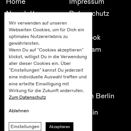
Home
Impressum
Newsletter
Datenschutz
Wir verwenden auf unseren
Besuch
Links
Webseiten Cookies, um für Dich ein
Publikationen
Facebook
optimales Nutzererlebnis zu
gewährleisten.
Editionen
Instagram
Wenn Du auf "Cookies akzeptieren"
klickst, willigst Du in die Verwendung
Presse
aller dieser Cookies ein. Über
"Einstellungen" kannst Du jederzeit
eine individuelle Auswahl treffen und
eine erteilte Einwilligung mit
Haus am Lützowplatz
Wirkung für die Zukunft widerrufen.
Fördererkreis Kulturzentrum Berlin
Zum Datenschutz
e.V.
Ablehnen
Lützowplatz 9 / 10785 Berlin
Tel +49 30 261 38 05
Einstellungen
Akzeptieren
office@hal-berlin.de