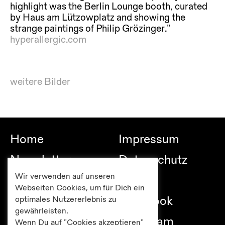
highlight was the Berlin Lounge booth, curated
by Haus am Lützowplatz and showing the
strange paintings of Philip Grözinger.“
hyperallergic.com
weitere Bilder
Home
Impressum
Newsletter
Datenschutz
Wir verwenden auf unseren
Besuch
Links
Webseiten Cookies, um für Dich ein
Publikationen
Facebook
optimales Nutzererlebnis zu
gewährleisten.
Editionen
Instagram
Wenn Du auf "Cookies akzeptieren"