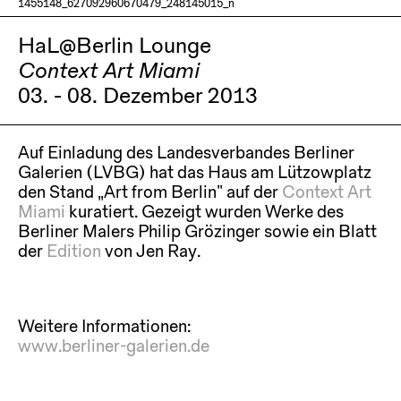
1455148_627092960670479_248145015_n
HaL@Berlin Lounge
Context Art Miami
03. - 08. Dezember 2013
Auf Einladung des Landesverbandes Berliner
Galerien (LVBG) hat das Haus am Lützowplatz
den Stand „Art from Berlin“ auf der
Context Art
Miami
kuratiert. Gezeigt wurden Werke des
Berliner Malers Philip Grözinger sowie ein Blatt
der
Edition
von Jen Ray.
Weitere Informationen:
www.berliner-galerien.de