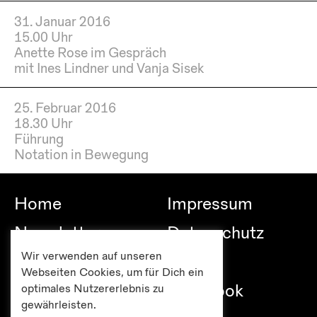
31. Januar 2016
15.00 Uhr
Anette Rose im Gespräch
mit Ines Lindner und Vanja Sisek
25. Februar 2016
18.30 Uhr
Führung
Notation in Bewegung
Home
Impressum
Newsletter
Datenschutz
Wir verwenden auf unseren
Besuch
Links
Webseiten Cookies, um für Dich ein
Publikationen
Facebook
optimales Nutzererlebnis zu
gewährleisten.