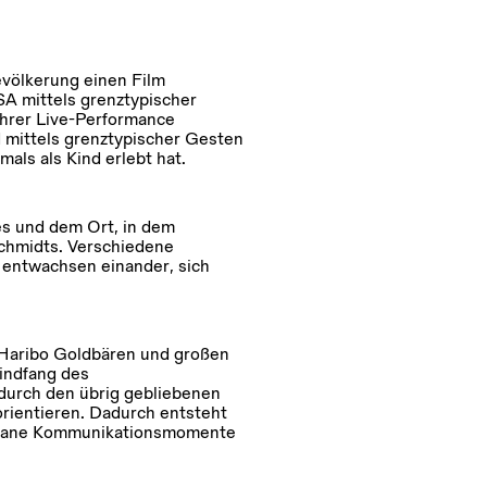
evölkerung einen Film
SA mittels grenztypischer
ihrer Live-Performance
 mittels grenztypischer Gesten
als als Kind erlebt hat.
s und dem Ort, in dem
Schmidts. Verschiedene
, entwachsen einander, sich
 Haribo Goldbären und großen
indfang des
urch den übrig gebliebenen
rientieren. Dadurch entsteht
spontane Kommunikationsmomente