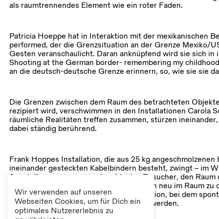
als raumtrennendes Element wie ein roter Faden.
Patricia Hoeppe hat in Interaktion mit der mexikanischen B
performed, der die Grenzsituation an der Grenze Mexiko/U
Gesten veranschaulicht. Daran anknüpfend wird sie sich in 
Shooting at the German border- remembering my childhood
an die deutsch-deutsche Grenze erinnern, so, wie sie sie dam
Die Grenzen zwischen dem Raum des betrachteten Objekte
rezipiert wird, verschwimmen in den Installationen Carola 
räumliche Realitäten treffen zusammen, stürzen ineinander
dabei ständig berührend.
Frank Hoppes Installation, die aus 25 kg angeschmolzenen
ineinander gesteckten Kabelbindern besteht, zwingt – im W
Ausstellungsraumes angebracht- den Besucher, den Raum d
schmalen Durchgang zu betreten und sich neu im Raum zu o
Wir verwenden auf unseren
ein unfreiwilliger Kontakt mit der Installation, bei dem 
Webseiten Cookies, um für Dich ein
zwischen Mensch und Objekt spannend werden.
optimales Nutzererlebnis zu