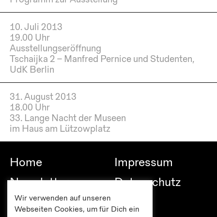
10. Juli 2013
19.00 Uhr
Ausstellungseröffnung
Tschaijka 2 – Manfred Pernice und Studenten,
UdK Berlin
31. August 2013
18.00 Uhr
33. Lange Nacht der Museen
im Haus am Lützowplatz
Home
Impressum
Newsletter
Datenschutz
Wir verwenden auf unseren
Besuch
Links
Webseiten Cookies, um für Dich ein