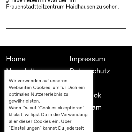
„Frauenleben im Wandel“ im
Frauenstadtteilzentrum Haidhausen zu sehen.
Home
Impressum
Newsletter
Datenschutz
Wir verwenden auf unseren
Besuch
Links
Webseiten Cookies, um für Dich ein
Publikationen
Facebook
optimales Nutzererlebnis zu
gewährleisten.
Editionen
Instagram
Wenn Du auf "Cookies akzeptieren"
klickst, willigst Du in die Verwendung
Presse
aller dieser Cookies ein. Über
"Einstellungen" kannst Du jederzeit