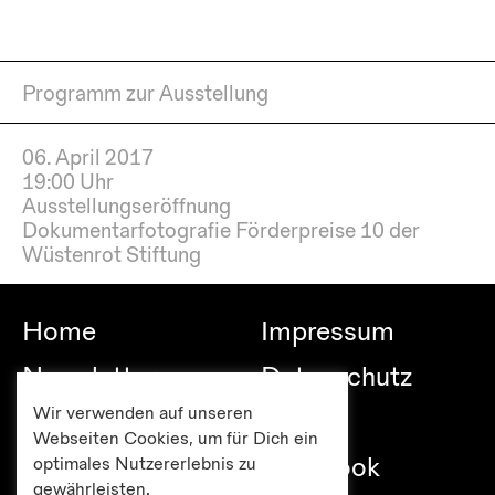
Programm zur Ausstellung
06. April 2017
19:00 Uhr
Ausstellungseröffnung
Dokumentarfotografie Förderpreise 10 der
Wüstenrot Stiftung
Home
Impressum
Newsletter
Datenschutz
Wir verwenden auf unseren
Besuch
Links
Webseiten Cookies, um für Dich ein
Publikationen
Facebook
optimales Nutzererlebnis zu
gewährleisten.