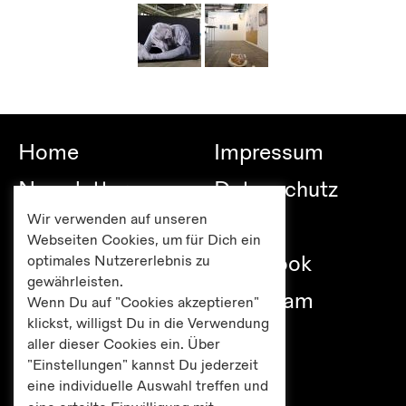
Home
Impressum
Newsletter
Datenschutz
Wir verwenden auf unseren
Besuch
Links
Webseiten Cookies, um für Dich ein
Publikationen
Facebook
optimales Nutzererlebnis zu
gewährleisten.
Editionen
Instagram
Wenn Du auf "Cookies akzeptieren"
klickst, willigst Du in die Verwendung
Presse
aller dieser Cookies ein. Über
"Einstellungen" kannst Du jederzeit
eine individuelle Auswahl treffen und