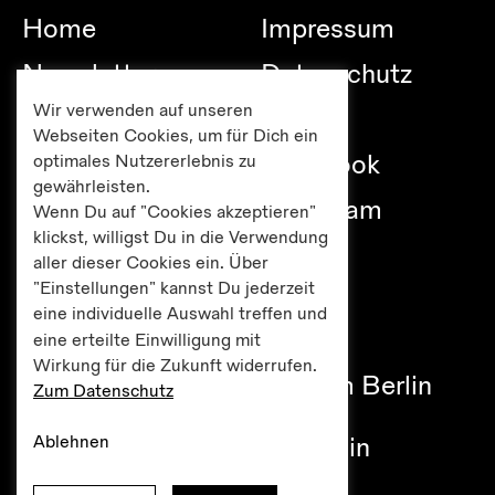
Home
Impressum
Newsletter
Datenschutz
Wir verwenden auf unseren
Besuch
Links
Webseiten Cookies, um für Dich ein
Publikationen
Facebook
optimales Nutzererlebnis zu
gewährleisten.
Editionen
Instagram
Wenn Du auf "Cookies akzeptieren"
klickst, willigst Du in die Verwendung
Presse
aller dieser Cookies ein. Über
"Einstellungen" kannst Du jederzeit
eine individuelle Auswahl treffen und
eine erteilte Einwilligung mit
Haus am Lützowplatz
Wirkung für die Zukunft widerrufen.
Fördererkreis Kulturzentrum Berlin
Zum Datenschutz
e.V.
Ablehnen
Lützowplatz 9 / 10785 Berlin
Tel +49 30 261 38 05