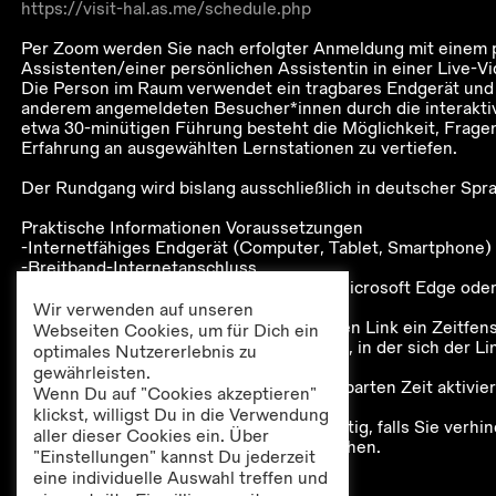
https://visit-hal.as.me/schedule.php
Per Zoom werden Sie nach erfolgter Anmeldung mit einem 
Assistenten/einer persönlichen Assistentin in einer Live-
Die Person im Raum verwendet ein tragbares Endgerät und 
anderem angemeldeten Besucher*innen durch die interakti
etwa 30-minütigen Führung besteht die Möglichkeit, Fragen
Erfahrung an ausgewählten Lernstationen zu vertiefen.
Der Rundgang wird bislang ausschließlich in deutscher Spr
Praktische Informationen Voraussetzungen
-Internetfähiges Endgerät (Computer, Tablet, Smartphone)
-Breitband-Internetanschluss
-Kompatible Browser: Google Chrome, Microsoft Edge oder
Ablauf
Wir verwenden auf unseren
-Bitte suchen Sie sich über den genannten Link ein Zeitfen
Webseiten Cookies, um für Dich ein
-Sie erhalten eine E-Mail zur Bestätigung, in der sich der L
optimales Nutzererlebnis zu
befindet.
gewährleisten.
-Diesen Link müssen Sie dann zur vereinbarten Zeit aktivi
Wenn Du auf "Cookies akzeptieren"
Führung teilzunehmen.
klickst, willigst Du in die Verwendung
-Bitte stornieren Sie den Termin rechtzeitig, falls Sie verhin
aller dieser Cookies ein. Über
anderen Gästen das Erlebnis zu ermöglichen.
"Einstellungen" kannst Du jederzeit
eine individuelle Auswahl treffen und
Das Angebot ist kostenlos!