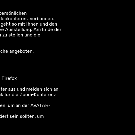
persönlichen
Videokonferenz verbunden.
geht so mit Ihnen und den
ve Ausstellung. Am Ende der
 zu stellen und die
ache angeboten.
 Firefox
ster aus und melden sich an.
ink für die Zoom-Konferenz
eren, um an der AVATAR-
dert sein sollten, um