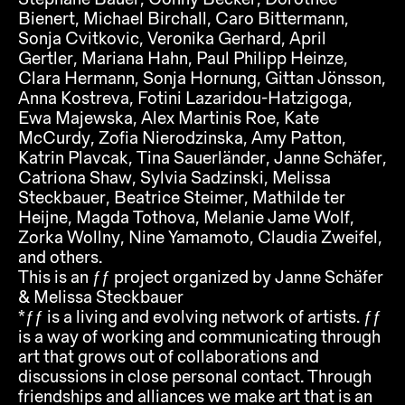
Bienert, Michael Birchall, Caro Bittermann,
Sonja Cvitkovic, Veronika Gerhard, April
Gertler, Mariana Hahn, Paul Philipp Heinze,
Clara Hermann, Sonja Hornung, Gittan Jönsson,
Anna Kostreva, Fotini Lazaridou-Hatzigoga,
Ewa Majewska, Alex Martinis Roe, Kate
McCurdy, Zofia Nierodzinska, Amy Patton,
Katrin Plavcak, Tina Sauerländer, Janne Schäfer,
Catriona Shaw, Sylvia Sadzinski, Melissa
Steckbauer, Beatrice Steimer, Mathilde ter
Heijne, Magda Tothova, Melanie Jame Wolf,
Zorka Wollny, Nine Yamamoto, Claudia Zweifel,
and others.
This is an ƒƒ project organized by Janne Schäfer
& Melissa Steckbauer
*ƒƒ is a living and evolving network of artists. ƒƒ
is a way of working and communicating through
art that grows out of collaborations and
discussions in close personal contact. Through
friendships and alliances we make art that is an