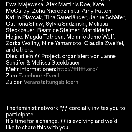
Ewa Majewska, Alex Martinis Roe, Kate
McCurdy, Zofia Nierodzinska, Amy Patton,
Katrin Plavcak, Tina Sauerländer, Janne Schäfer,
Catriona Shaw, Sylvia Sadzinski, Melissa
Steckbauer, Beatrice Steimer, Mathilde ter
Heijne, Magda Tothova, Melanie Jame Wolf,
Zorka Wollny, Nine Yamamoto, Claudia Zweifel,
and others.
Dies ist ein ƒƒ Projekt, organisiert von Janne
Schäfer & Melissa Steckbauer
Mehr Informationen:
http://fffffff.org/
Zum
Facebook-Event
Zu den
Veranstaltungsbildern
The feminist network *ƒƒ cordially invites you to
participate:
It’s time for a change, ƒƒ is evolving and we’d
like to share this with you.