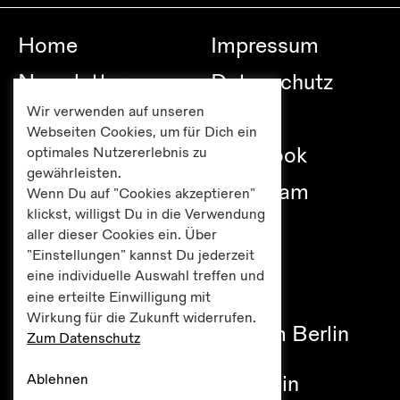
Home
Impressum
Newsletter
Datenschutz
Wir verwenden auf unseren
Besuch
Links
Webseiten Cookies, um für Dich ein
Publikationen
Facebook
optimales Nutzererlebnis zu
gewährleisten.
Editionen
Instagram
Wenn Du auf "Cookies akzeptieren"
klickst, willigst Du in die Verwendung
Presse
aller dieser Cookies ein. Über
"Einstellungen" kannst Du jederzeit
eine individuelle Auswahl treffen und
eine erteilte Einwilligung mit
Haus am Lützowplatz
Wirkung für die Zukunft widerrufen.
Fördererkreis Kulturzentrum Berlin
Zum Datenschutz
e.V.
Ablehnen
Lützowplatz 9 / 10785 Berlin