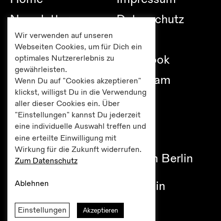
Newsletter
Datenschutz
Wir verwenden auf unseren
Besuch
Links
Webseiten Cookies, um für Dich ein
Publikationen
Facebook
optimales Nutzererlebnis zu
gewährleisten.
Editionen
Instagram
Wenn Du auf "Cookies akzeptieren"
klickst, willigst Du in die Verwendung
Presse
aller dieser Cookies ein. Über
"Einstellungen" kannst Du jederzeit
eine individuelle Auswahl treffen und
eine erteilte Einwilligung mit
Haus am Lützowplatz
Wirkung für die Zukunft widerrufen.
Fördererkreis Kulturzentrum Berlin
Zum Datenschutz
e.V.
Ablehnen
Lützowplatz 9 / 10785 Berlin
Tel +49 30 261 38 05
Einstellungen
office@hal-berlin.de
Akzeptieren