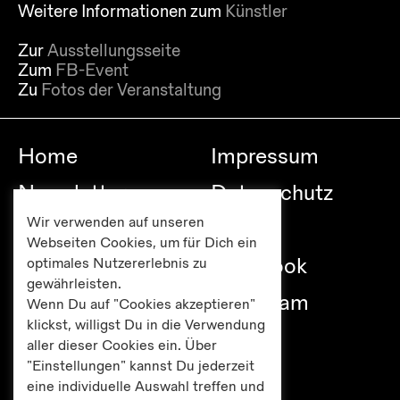
Weitere Informationen zum
Künstler
Zur
Ausstellungsseite
Zum
FB-Event
Zu
Fotos der Veranstaltung
Home
Impressum
Newsletter
Datenschutz
Wir verwenden auf unseren
Besuch
Links
Webseiten Cookies, um für Dich ein
Publikationen
Facebook
optimales Nutzererlebnis zu
gewährleisten.
Editionen
Instagram
Wenn Du auf "Cookies akzeptieren"
klickst, willigst Du in die Verwendung
Presse
aller dieser Cookies ein. Über
"Einstellungen" kannst Du jederzeit
eine individuelle Auswahl treffen und