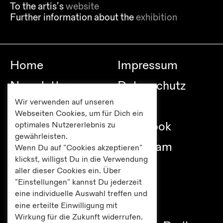
To the artis’s
website
Further information about the
exhibition
Home
Impressum
Newsletter
Datenschutz
Wir verwenden auf unseren
Besuch
Links
Webseiten Cookies, um für Dich ein
Publikationen
Facebook
optimales Nutzererlebnis zu
gewährleisten.
Editionen
Instagram
Wenn Du auf "Cookies akzeptieren"
klickst, willigst Du in die Verwendung
Presse
aller dieser Cookies ein. Über
"Einstellungen" kannst Du jederzeit
eine individuelle Auswahl treffen und
eine erteilte Einwilligung mit
Haus am Lützowplatz
Wirkung für die Zukunft widerrufen.