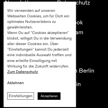
Newsletter
Datenschutz
Wir verwenden auf unseren
Besuch
Links
Webseiten Cookies, um für Dich ein
Publikationen
Facebook
optimales Nutzererlebnis zu
gewährleisten.
Editionen
Instagram
Wenn Du auf "Cookies akzeptieren"
klickst, willigst Du in die Verwendung
Presse
aller dieser Cookies ein. Über
"Einstellungen" kannst Du jederzeit
eine individuelle Auswahl treffen und
eine erteilte Einwilligung mit
Haus am Lützowplatz
Wirkung für die Zukunft widerrufen.
Fördererkreis Kulturzentrum Berlin
Zum Datenschutz
e.V.
Ablehnen
Lützowplatz 9 / 10785 Berlin
Tel +49 30 261 38 05
Einstellungen
Akzeptieren
office@hal-berlin.de