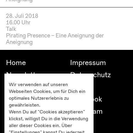
28. Juli 2018
16.00 Uhr
Talk
Pirating Presence – Eine Aneignung der
Aneignung
Home
Impressum
Newsletter
Datenschutz
Wir verwenden auf unseren
Besuch
Links
Webseiten Cookies, um für Dich ein
Publikationen
Facebook
optimales Nutzererlebnis zu
gewährleisten.
Editionen
Instagram
Wenn Du auf "Cookies akzeptieren"
klickst, willigst Du in die Verwendung
Presse
aller dieser Cookies ein. Über
"Einstellungen" kannst Du jederzeit