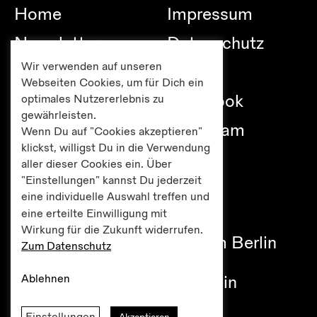
Home
Impressum
Newsletter
Datenschutz
Wir verwenden auf unseren
Besuch
Links
Webseiten Cookies, um für Dich ein
Publikationen
Facebook
optimales Nutzererlebnis zu
gewährleisten.
Editionen
Instagram
Wenn Du auf "Cookies akzeptieren"
klickst, willigst Du in die Verwendung
Presse
aller dieser Cookies ein. Über
"Einstellungen" kannst Du jederzeit
eine individuelle Auswahl treffen und
eine erteilte Einwilligung mit
Haus am Lützowplatz
Wirkung für die Zukunft widerrufen.
Fördererkreis Kulturzentrum Berlin
Zum Datenschutz
e.V.
Ablehnen
Lützowplatz 9 / 10785 Berlin
Tel +49 30 261 38 05