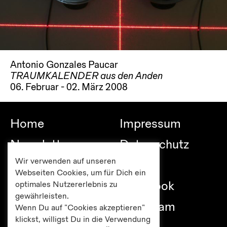
Antonio Gonzales Paucar
TRAUMKALENDER aus den Anden
06. Februar - 02. März 2008
Home
Impressum
Newsletter
Datenschutz
Wir verwenden auf unseren
Besuch
Links
Webseiten Cookies, um für Dich ein
Publikationen
Facebook
optimales Nutzererlebnis zu
gewährleisten.
Editionen
Instagram
Wenn Du auf "Cookies akzeptieren"
klickst, willigst Du in die Verwendung