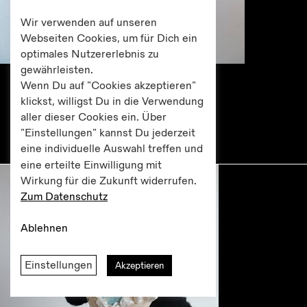
Wir verwenden auf unseren
Webseiten Cookies, um für Dich ein
optimales Nutzererlebnis zu
gewährleisten.
Lotus Geranium Bouganville Tulpe
Wenn Du auf "Cookies akzeptieren"
LGBTQI Open Evening
klickst, willigst Du in die Verwendung
19. April 2016
aller dieser Cookies ein. Über
18.00 Uhr
"Einstellungen" kannst Du jederzeit
Eintritt:
frei
eine individuelle Auswahl treffen und
eine erteilte Einwilligung mit
Wirkung für die Zukunft widerrufen.
Zum Datenschutz
Ablehnen
Einstellungen
Akzeptieren