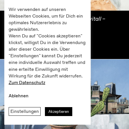
Wir verwenden auf unseren
Webseiten Cookies, um für Dich ein
Vortrag mit Diskussion im Salon Avitall –
optimales Nutzererlebnis zu
Jewish Center for Arts and Culture
gewährleisten.
Dr. Felix Klein
Wenn Du auf "Cookies akzeptieren"
16. Juni 2023
klickst, willigst Du in die Verwendung
19.00 Uhr
aller dieser Cookies ein. Über
"Einstellungen" kannst Du jederzeit
eine individuelle Auswahl treffen und
eine erteilte Einwilligung mit
Wirkung für die Zukunft widerrufen.
Zum Datenschutz
Ablehnen
Einstellungen
Akzeptieren